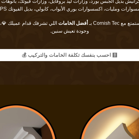
رانيش بديل الجبس بورد
،
وزارات ليد بروفايل
،
وزارات فيوتك
،
بانوهات 
سوارات ومليات
،
اكسسوارات بوري الأبواب
،
كابولي
،
بديل الفيوتك PS
Cornish  بـ
أفضل الخامات
اللي تشرفك قدام عميلك 💎، 
وجودة تعيش سنين.
🧮 احسب بنفسك تكلفة الخامات والتركيب 💰