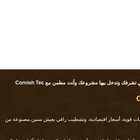
 تشرفك وتدخل بيها مشروعك وأنت مطمن مع Cornish Tec
يار الأول لكل اللي بيدور على خامات قوية، أسعار اقتصادية، وتشطيب راقي يعيش سنين.مصنوعة من