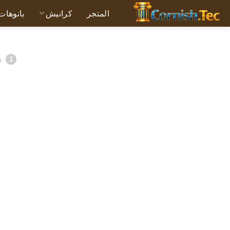
خطي
المتجر
كرانيش
بانوهات
لمحتوى
س
1