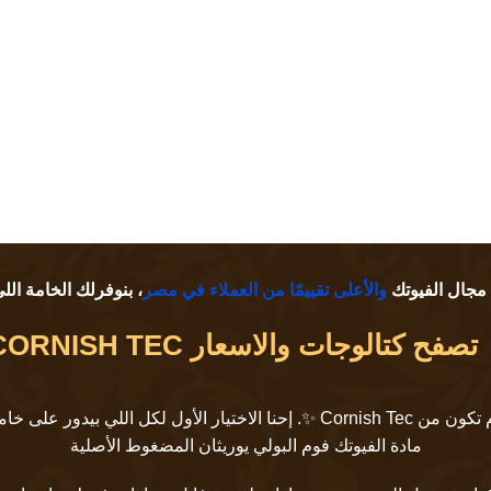
 مجال الفيوتك
والأعلى تقييمًا من العملاء في مصر
، بنوفرلك الخامة اللي
تصفح كتالوجات والاسعار CORNISH TEC
، البداية الصح لمشروعك لازم تكون من Cornish Tec ✨. إحنا الاخت
مادة الفيوتك فوم البولي يوريثان المضغوط الأصلية