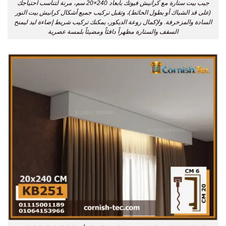
جيب بيت ستارة مع كرانيش فيوتك بأبعاد 240×20 سم، مرنة لتناسب احتياجك
(على قد الشباك أو بطول الحائط)، وتقبل تركيب جميع أشكال كرانيش بيت النور
السادة والمزخرفة. ولإكمال روعة الديكور، يمكنك تركيب شريط إضاءة ليد ليمنح
السقف والستارة مظهراً دافئاً ومضيئاً بلمسة عصرية