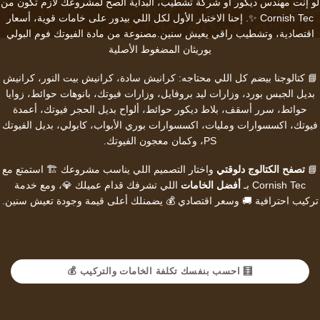
لو إنت
مهندس ديكور
أو
شركة تشطيب
، البداية الصح لمشروعك لازم تكون من
Cornish Tec ✨. إحنا الاختيار الأول لكل اللي بيدور على خامات قوية، أسعار
اقتصادية، وتشطيب راقي يعيش سنين.مصنوعة من مادة الفيوتك فوم البولي
يوريثان المضغوط الأصلية
📘 كتالوجنا بيضم كل اللي محتاجه:
كرانيش سادة
،
كرانيش بيت النور
،
كرانيش
بديل الجبس بورد
،
وزارات ليد بروفايل
،
وزارات فيوتك
،
بانوهات حوائط
،
زوايا
حوائط
،
سرر أسقف
،
بلاط ديكور حوائط
،
ألواح بديل الحجر فيوتك
،
أعمدة
فيوتك
،
اكسسوارات ومليات
،
اكسسوارات بوري الأبواب
،
كابولي
،
بديل الفيوتك
PS
، وكمان
معجون الفيوتك
.
📘
تصفح الكتالوج دلوقتي
واختار التصميم اللي يناسب مشروعك 🏗️ استمتع مع
Cornish Tec بـ
أفضل الخامات
اللي تشرفك قدام عميلك 💎، ومع خدمة
تركيب احترافية 🚚 وسعر اقتصادي 💰 يضمنلك أعلى قيمة وجودة تعيش سنين.
🧮 احسب بنفسك تكلفة الخامات والتركيب 💰