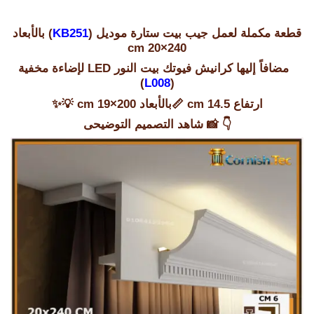
قطعة مكملة لعمل جيب بيت ستارة موديل (
KB251
) بالأبعاد
240×20 cm
مضافاً إليها كرانيش فيوتك بيت النور LED لإضاءة مخفية
)
L008
(
ارتفاع 14.5 cm 📏بالأبعاد 200×19 cm 💡✨
👇 📸
شاهد التصميم التوضيحى