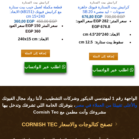
كرانيش بيت الستارة
كرانيش بيت الستارة
كرانيش بيت الستارة فيوتك جاهزة
قطعة مكملة لعمل جيب بيت ستارة
سبوتات – ليد مضيء SB.20
مع كرانيش فيوتك-(kB151)-الابعاد:
240×15 cm
السعر
السعر
676,80
EGP
700,00
EGP
الأصلي
الحالي
سعر المتر: 282 EGP سعر العود:
السعر
السعر
360,00
EGP
450,00
EGP
هو:
هو:
الأصلي
الحالي
سعر المتر 150 EGP سعر العود
676,80 EGP.
700,00 EGP.
EGP 676.8
هو:
هو:
360,00 EGP.
450,00 EGP.
EGP 360
الابعاد: 240*20*4.5 cm
الابعاد: 240x15 cm
سقوط يبت ستارة: 12.5 cm
إضافة إلى السلة
إضافة إلى السلة
اطلب عبر الواتساب
اطلب عبر الواتساب
الواجهة رقم 1 لمهندسي الديكور وشركات التشطيب.. لأننا
رواد مجال الفيوتك
والأعلى تقييمًا من العملاء في مصر
، بنوفرلك الخامة اللي تشرفك وتدخل بيها
مشروعك وأنت مطمن مع Cornish Tec
تصفح كتالوجات والاسعار CORNISH TEC