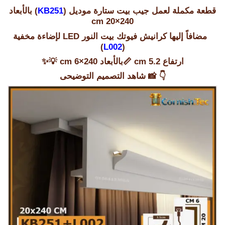
قطعة مكملة لعمل جيب بيت ستارة موديل (
KB251
) بالأبعاد
240×20 cm
مضافاً إليها كرانيش فيوتك بيت النور LED لإضاءة مخفية
)
L002
(
ارتفاع 5.2 cm 📏بالأبعاد 240×6 cm 💡✨
👇 📸
شاهد التصميم التوضيحى