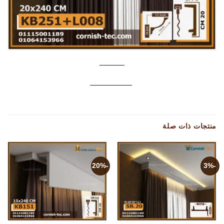
———–
——————
منتجات ذات صلة
-20%
-3%