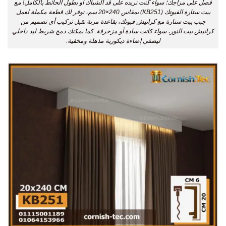
فصل على مزاجك؛ سواء كنت تريده على قد الشباك أو بطول الحائط بالكامل! مع
بيت ستارة الفيوتك (KB251) بمقاس 240×20 سم، نوفر لك قطعة مكملة لعمل
جيب بيت ستارة مع كرانيش فيوتك، بقاعدة مرنة تقبل تركيب أي تصميم من
كرانيش بيت النور، سواء كانت سادة أو مزخرفة. كما يمكنك دمج شريط ليد داخلي
ليضفي إضاءة ديكورية مذهلة ومخفية.