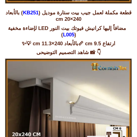
قطعة مكملة لعمل جيب بيت ستارة موديل (
KB251
) بالأبعاد
240×20 cm
مضافاً إليها كرانيش فيوتك بيت النور LED لإضاءة مخفية
)
L005
(
ارتفاع 9.5 cm 📏بالأبعاد 240×11.3 cm 💡✨
👇 📸
شاهد التصميم التوضيحى