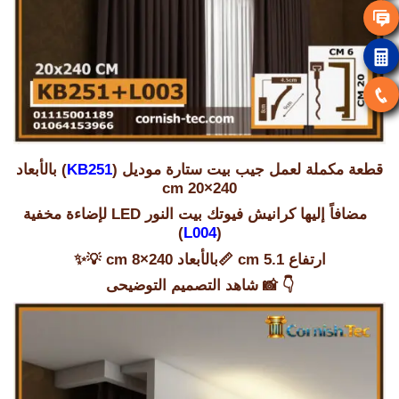
قطعة مكملة لعمل جيب بيت ستارة موديل (
KB251
) بالأبعاد
240×20 cm
مضافاً إليها كرانيش فيوتك بيت النور LED لإضاءة مخفية
)
L004
(
ارتفاع 5.1 cm 📏بالأبعاد 240×8 cm 💡✨
👇 📸
شاهد التصميم التوضيحى