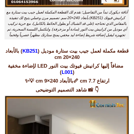
أناقة ديكورك تبدأ من التفاصيل؛ نقدم لك القطعة المكملة لعمل جيب بيت ستارة مع
كرانيش فيوتك (KB251) بأبعاد 240×20 سم. تصميم مرن وعملي يتيح لك تنفيذه
بالمقاس الذي تحتاجه (على قد الشباك أو بطول الحائط بالكامل)، مع حرية تركيب
أي موديل من كرانيش بيت النور (سادة أو مزخرفة). ولتكتمل اللمسة السحرية، تم
تجهيزه ليقبل إضافة شريط إضاءة ليد مخفي يمنح ستارتك مظهراً عصرياً وفخماً
قطعة مكملة لعمل جيب بيت ستارة موديل (
KB251
) بالأبعاد
240×20 cm
مضافاً إليها كرانيش فيوتك بيت النور LED لإضاءة مخفية
)
L001
(
ارتفاع 7.7 cm 📏بالأبعاد 240×9 cm 💡✨
👇 📸
شاهد التصميم التوضيحى