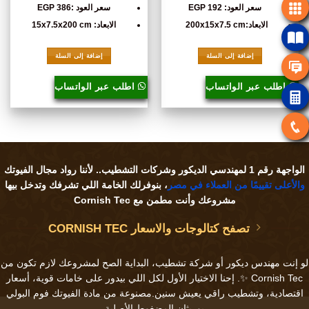
192,00 EGP.
235,00 EGP.
سعر العود: 192 EGP
سعر العود :386 EGP
الابعاد:200x15x7.5 cm
الابعاد: 15x7.5x200 cm
إضافة إلى السلة
إضافة إلى السلة
اطلب عبر الواتساب
اطلب عبر الواتساب
الواجهة رقم 1 لمهندسي الديكور وشركات التشطيب.. لأننا
رواد مجال الفيوتك
والأعلى تقييمًا من العملاء في مصر
، بنوفرلك الخامة اللي تشرفك وتدخل بيها
مشروعك وأنت مطمن مع Cornish Tec
تصفح كتالوجات والاسعار CORNISH TEC
لو إنت
مهندس ديكور
أو
شركة تشطيب
، البداية الصح لمشروعك لازم تكون من
Cornish Tec ✨. إحنا الاختيار الأول لكل اللي بيدور على خامات قوية، أسعار
اقتصادية، وتشطيب راقي يعيش سنين.مصنوعة من مادة الفيوتك فوم البولي
يوريثان المضغوط الأصلية