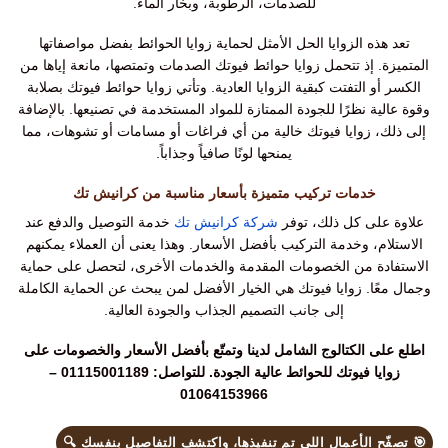
للصدمات، الرطوبة، وبخار الماء.
تعد هذه الزوايا الحل الأمثل لحماية زوايا الحوائط بفضل مواصفاتها
المتميزة. إذ تتحمل زوايا حوائط فيوتك الصدمات وتمتصها، مانعة إياها من
الكسر أو التفتت كبقية الزوايا العادية. وتأتي زوايا حوائط فيوتك بصلابة
وقوة عالية نظرًا للجودة الممتازة للمواد المستخدمة في تصنيعها. بالإضافة
إلى ذلك، زوايا فيوتك خالية من أي فراغات أو مسامات أو تشوهات، مما
يمنحها لونًا صافياً وجذاباً.
خدمات تركيب متميزة بأسعار مناسبة من كرانيش تك
علاوة على كل ذلك، توفر
شركة كرانيش تك
خدمة التوصيل والدفع عند
الاستلام، وخدمة التركيب بأفضل الأسعار. وهذا يعنى أن العملاء يمكنهم
الاستفادة من الخصومات المقدمة والخدمات الأخرى، لتحصل على حماية
وجمال معًا. زوايا فيوتك هي الخيار الأفضل لمن يبحث عن الحماية الكاملة
إلى جانب التصميم الجذاب والجودة العالية.
اطلع على الكتالوج الشامل لدينا وتمتّع بأفضل الأسعار والخصومات على
زوايا فيوتك للحوائط عالية الجودة. للتواصل: 01115001189 –
01064153966
🎯 تصفّح الأعمال اللي تم تنفيذها، واكتشف التفاصيل بنفسك 🔍