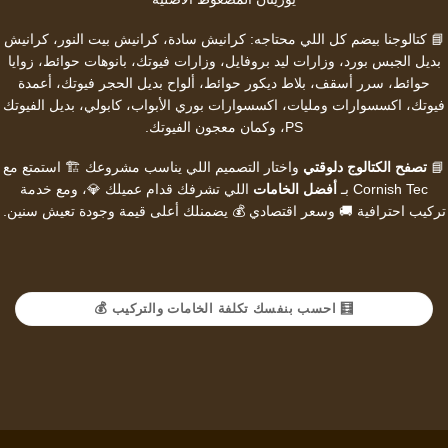
📘 كتالوجنا بيضم كل اللي محتاجه:
كرانيش سادة
،
كرانيش بيت النور
،
كرانيش
بديل الجبس بورد
،
وزارات ليد بروفايل
،
وزارات فيوتك
،
بانوهات حوائط
،
زوايا
حوائط
،
سرر أسقف
،
بلاط ديكور حوائط
،
ألواح بديل الحجر فيوتك
،
أعمدة
فيوتك
،
اكسسوارات ومليات
،
اكسسوارات بوري الأبواب
،
كابولي
،
بديل الفيوتك
PS
، وكمان
معجون الفيوتك
.
📘
تصفح الكتالوج دلوقتي
واختار التصميم اللي يناسب مشروعك 🏗️ استمتع مع
Cornish Tec بـ
أفضل الخامات
اللي تشرفك قدام عميلك 💎، ومع خدمة
تركيب احترافية 🚚 وسعر اقتصادي 💰 يضمنلك أعلى قيمة وجودة تعيش سنين.
🧮 احسب بنفسك تكلفة الخامات والتركيب 💰