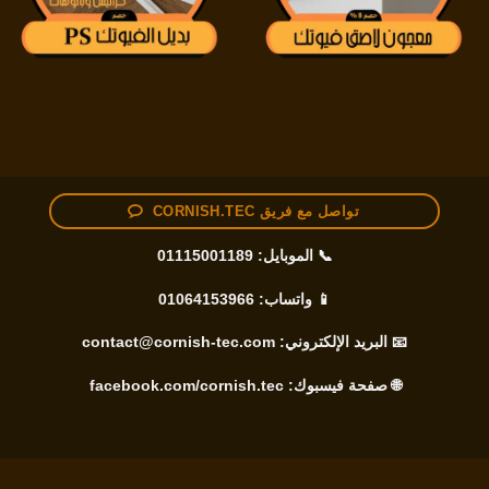
تواصل مع فريق CORNISH.TEC
📞 الموبايل:
01115001189
📱 واتساب:
01064153966
📧 البريد الإلكتروني:
contact@cornish-tec.com
🌐 صفحة فيسبوك:
facebook.com/cornish.tec