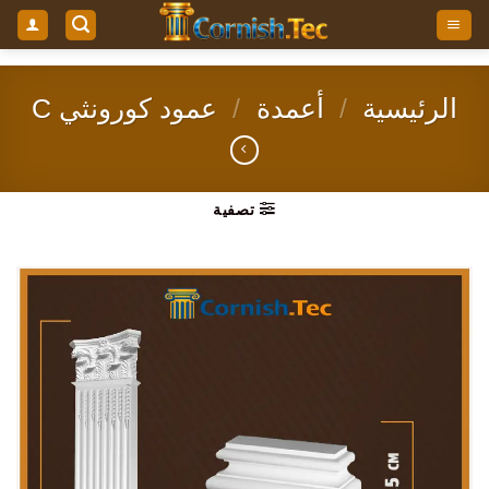
خطي
لمحتوى
الرئيسية
/
أعمدة
/
عمود كورونثي C
تصفية