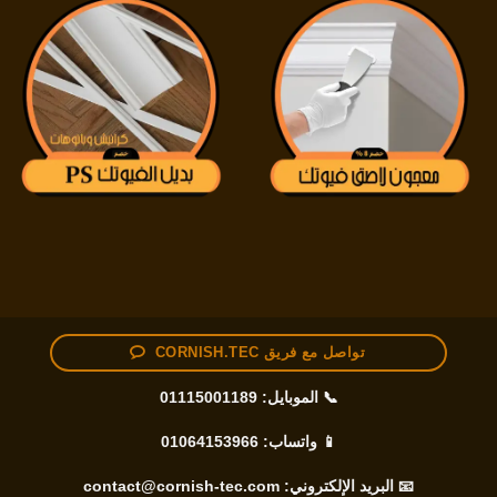
تواصل مع فريق CORNISH.TEC
📞 الموبايل:
01115001189
📱 واتساب:
01064153966
📧 البريد الإلكتروني:
contact@cornish-tec.com