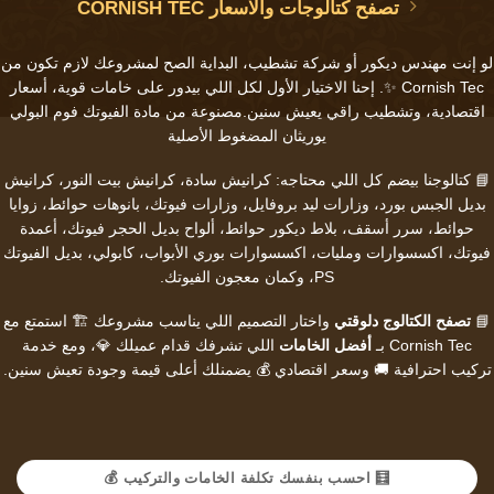
تصفح كتالوجات والاسعار CORNISH TEC
لو إنت
مهندس ديكور
أو
شركة تشطيب
، البداية الصح لمشروعك لازم تكون من
Cornish Tec ✨. إحنا الاختيار الأول لكل اللي بيدور على خامات قوية، أسعار
اقتصادية، وتشطيب راقي يعيش سنين.مصنوعة من مادة الفيوتك فوم البولي
يوريثان المضغوط الأصلية
📘 كتالوجنا بيضم كل اللي محتاجه:
كرانيش سادة
،
كرانيش بيت النور
،
كرانيش
بديل الجبس بورد
،
وزارات ليد بروفايل
،
وزارات فيوتك
،
بانوهات حوائط
،
زوايا
حوائط
،
سرر أسقف
،
بلاط ديكور حوائط
،
ألواح بديل الحجر فيوتك
،
أعمدة
فيوتك
،
اكسسوارات ومليات
،
اكسسوارات بوري الأبواب
،
كابولي
،
بديل الفيوتك
PS
، وكمان
معجون الفيوتك
.
📘
تصفح الكتالوج دلوقتي
واختار التصميم اللي يناسب مشروعك 🏗️ استمتع مع
Cornish Tec بـ
أفضل الخامات
اللي تشرفك قدام عميلك 💎، ومع خدمة
تركيب احترافية 🚚 وسعر اقتصادي 💰 يضمنلك أعلى قيمة وجودة تعيش سنين.
🧮 احسب بنفسك تكلفة الخامات والتركيب 💰