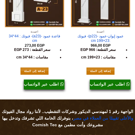
أعمدة
أعمدة
عمود إيوان-عمود -(p22)- فيوتك
قاعدة عمود -(a23)- فيوتك : 44*34
cm
:23×199 cm
273,00
EGP
966,00
EGP
سعر القطعة: 966 EGP
سعر القطعة : 273 EGP
مقاسات : 23×199 cm
مقاسات : 44*34 cm
إضافة إلى السلة
إضافة إلى السلة
اطلب عبر الواتساب
اطلب عبر الواتساب
الواجهة رقم 1 لمهندسي الديكور وشركات التشطيب.. لأننا
رواد مجال الفيوتك
والأعلى تقييمًا من العملاء في مصر
، بنوفرلك الخامة اللي تشرفك وتدخل بيها
مشروعك وأنت مطمن مع Cornish Tec