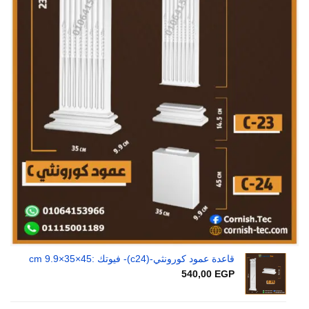
قاعدة عمود كورونثي-(c24)- فيوتك :45×35×9.9 cm
540,00
EGP