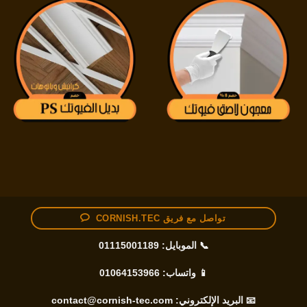
تواصل مع فريق CORNISH.TEC
📞 الموبايل:
01115001189
📱 واتساب:
01064153966
📧 البريد الإلكتروني:
contact@cornish-tec.com