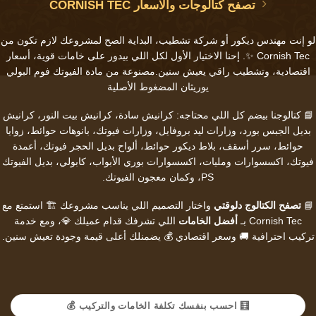
تصفح كتالوجات والاسعار CORNISH TEC
لو إنت
مهندس ديكور
أو
شركة تشطيب
، البداية الصح لمشروعك لازم تكون من
Cornish Tec ✨. إحنا الاختيار الأول لكل اللي بيدور على خامات قوية، أسعار
اقتصادية، وتشطيب راقي يعيش سنين.مصنوعة من مادة الفيوتك فوم البولي
يوريثان المضغوط الأصلية
📘 كتالوجنا بيضم كل اللي محتاجه:
كرانيش سادة
،
كرانيش بيت النور
،
كرانيش
بديل الجبس بورد
،
وزارات ليد بروفايل
،
وزارات فيوتك
،
بانوهات حوائط
،
زوايا
حوائط
،
سرر أسقف
،
بلاط ديكور حوائط
،
ألواح بديل الحجر فيوتك
،
أعمدة
فيوتك
،
اكسسوارات ومليات
،
اكسسوارات بوري الأبواب
،
كابولي
،
بديل الفيوتك
PS
، وكمان
معجون الفيوتك
.
📘
تصفح الكتالوج دلوقتي
واختار التصميم اللي يناسب مشروعك 🏗️ استمتع مع
Cornish Tec بـ
أفضل الخامات
اللي تشرفك قدام عميلك 💎، ومع خدمة
تركيب احترافية 🚚 وسعر اقتصادي 💰 يضمنلك أعلى قيمة وجودة تعيش سنين.
🧮 احسب بنفسك تكلفة الخامات والتركيب 💰