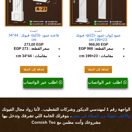
أعمدة
أعمدة
عمود إيوان-عمود -(p22)- فيوتك
قاعدة عمود -(a23)- فيوتك : 44*34
cm
:23×199 cm
273,00
EGP
966,00
EGP
سعر القطعة: 966 EGP
سعر القطعة : 273 EGP
مقاسات : 23×199 cm
مقاسات : 44*34 cm
إضافة إلى السلة
إضافة إلى السلة
اطلب عبر الواتساب
اطلب عبر الواتساب
الواجهة رقم 1 لمهندسي الديكور وشركات التشطيب.. لأننا
رواد مجال الفيوتك
والأعلى تقييمًا من العملاء في مصر
، بنوفرلك الخامة اللي تشرفك وتدخل بيها
مشروعك وأنت مطمن مع Cornish Tec