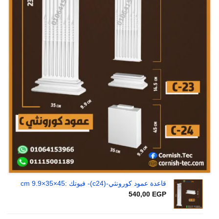
قاعدة عمود كورونثي-(c24)- فيوتك :45×35×9.9 cm
540,00
EGP